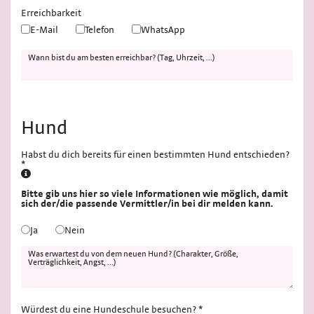
Erreichbarkeit
E-Mail
Telefon
WhatsApp
Wann bist du am besten erreichbar? (Tag, Uhrzeit, ...)
Hund
Habst du dich bereits für einen bestimmten Hund entschieden?
*
Bitte gib uns hier so viele Informationen wie möglich, damit
sich der/die passende Vermittler/in bei dir melden kann.
Ja
Nein
Was erwartest du von dem neuen Hund? (Charakter, Größe,
Verträglichkeit, Angst, ...)
Würdest du eine Hundeschule besuchen? *