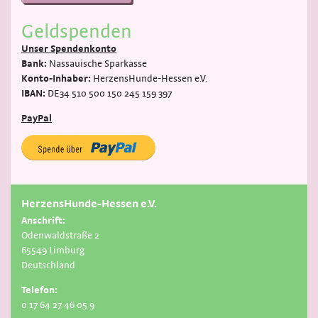
Geldspenden
Unser Spendenkonto
Bank:
Nassauische Sparkasse
Konto-Inhaber:
HerzensHunde-Hessen e.V.
IBAN:
DE34 510 500 150 245 159 397
PayPal
HerzensHunde-Hessen e.V.
Anschrift:
Odenwaldstraße 2
65549 Limburg
Deutschland
Telefon:
0 17 64 27 46 05 9