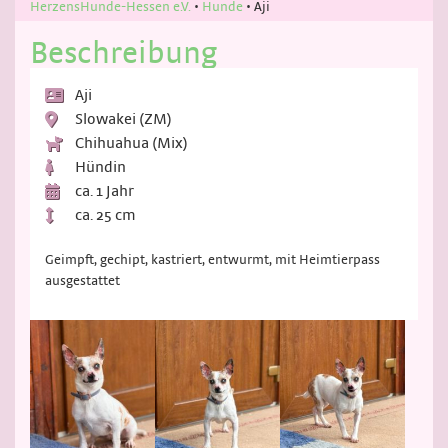
HerzensHunde-Hessen e.V.
•
Hunde
•
Aji
Beschreibung
Aji
Slowakei (ZM)
Chihuahua (Mix)
Hündin
ca. 1 Jahr
ca. 25 cm
Geimpft, gechipt, kastriert, entwurmt, mit Heimtierpass
ausgestattet