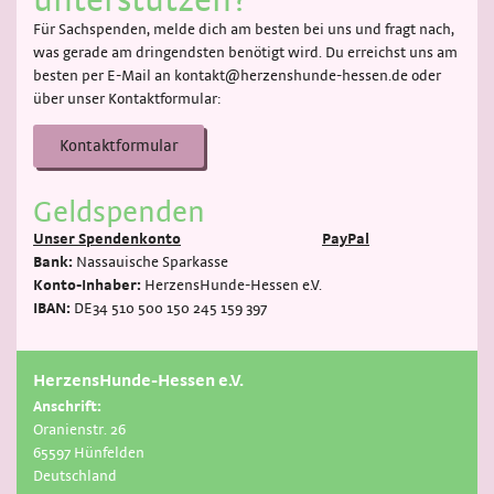
Für Sachspenden, melde dich am besten bei uns und fragt nach,
was gerade am dringendsten benötigt wird. Du erreichst uns am
besten per E-Mail an kontakt@herzenshunde-hessen.de oder
über unser Kontaktformular:
Kontaktformular
Geldspenden
Unser Spendenkonto
PayPal
Bank:
Nassauische Sparkasse
Konto-Inhaber:
HerzensHunde-Hessen e.V.
IBAN:
DE34 510 500 150 245 159 397
HerzensHunde-Hessen e.V.
Anschrift:
Oranienstr. 26
65597 Hünfelden
Deutschland