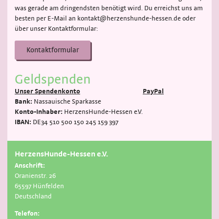
was gerade am dringendsten benötigt wird. Du erreichst uns am
besten per E-Mail an kontakt@herzenshunde-hessen.de oder
über unser Kontaktformular:
Kontaktformular
Geldspenden
Unser Spendenkonto
PayPal
Bank:
Nassauische Sparkasse
Konto-Inhaber:
HerzensHunde-Hessen e.V.
IBAN:
DE34 510 500 150 245 159 397
HerzensHunde-Hessen e.V.
Anschrift:
Oranienstr. 26
65597 Hünfelden
Deutschland
Telefon: