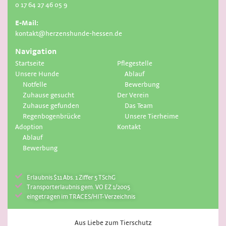
0 17 64 27 46 05 9
E-Mail:
kontakt@herzenshunde-hessen.de
Navigation
Startseite
Pflegestelle
Unsere Hunde
Ablauf
Notfelle
Bewerbung
Zuhause gesucht
Der Verein
Zuhause gefunden
Das Team
Regenbogenbrücke
Unsere Tierheime
Adoption
Kontakt
Ablauf
Bewerbung
Erlaubnis $11 Abs. 1 Ziffer 5 TSchG
Transporterlaubnis gem. VO EZ 1/2005
eingetragen im TRACES/HIT-Verzeichnis
Aus Liebe zum Tierschutz