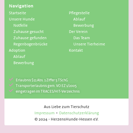
Navigation
Startseite
Pflegestelle
Unsere Hunde
Ablauf
Notfelle
Bewerbung
Zuhause gesucht
Der Verein
Zuhause gefunden
Das Team
Regenbogenbrücke
Unsere Tierheime
Adoption
Kontakt
Ablauf
Bewerbung
Erlaubnis $11 Abs. 1 Ziffer 5 TSchG
Transporterlaubnis gem. VO EZ 1/2005
eingetragen im TRACES/HIT-Verzeichnis
Aus Liebe zum Tierschutz
Impressum
Datenschutzerklärung
© 2024 - HerzensHunde-Hessen e.V.