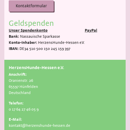
Kontaktformular
Geldspenden
Unser Spendenkonto
PayPal
Bank:
Nassauische Sparkasse
Konto-Inhaber:
HerzensHunde-Hessen e.V.
IBAN:
DE34 510 500 150 245 159 397
HerzensHunde-Hessen e.V.
Anschrift:
Oranienstr. 26
65597 Hünfelden
Deutschland
Telefon:
0 17 64 27 46 05 9
E-Mail:
kontakt@herzenshunde-hessen.de