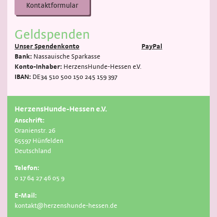
Kontaktformular
Geldspenden
Unser Spendenkonto
PayPal
Bank:
Nassauische Sparkasse
Konto-Inhaber:
HerzensHunde-Hessen e.V.
IBAN:
DE34 510 500 150 245 159 397
HerzensHunde-Hessen e.V.
Anschrift:
Oranienstr. 26
65597 Hünfelden
Deutschland
Telefon:
0 17 64 27 46 05 9
E-Mail:
kontakt@herzenshunde-hessen.de