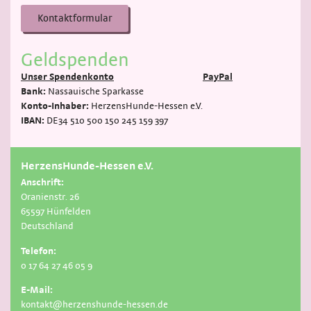
Kontaktformular
Geldspenden
Unser Spendenkonto
PayPal
Bank:
Nassauische Sparkasse
Konto-Inhaber:
HerzensHunde-Hessen e.V.
IBAN:
DE34 510 500 150 245 159 397
HerzensHunde-Hessen e.V.
Anschrift:
Oranienstr. 26
65597 Hünfelden
Deutschland
Telefon:
0 17 64 27 46 05 9
E-Mail:
kontakt@herzenshunde-hessen.de