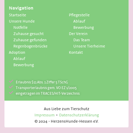
Navigation
Startseite
Pflegestelle
Unsere Hunde
Ablauf
Notfelle
Bewerbung
Zuhause gesucht
Der Verein
Zuhause gefunden
Das Team
Regenbogenbrücke
Unsere Tierheime
Adoption
Kontakt
Ablauf
Bewerbung
Erlaubnis $11 Abs. 1 Ziffer 5 TSchG
Transporterlaubnis gem. VO EZ 1/2005
eingetragen im TRACES/HIT-Verzeichnis
Aus Liebe zum Tierschutz
Impressum
Datenschutzerklärung
© 2024 - HerzensHunde-Hessen e.V.