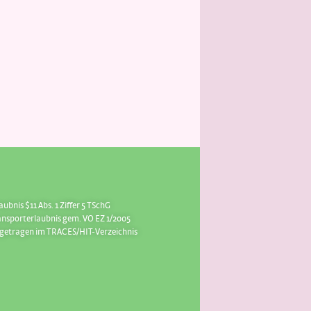
aubnis $11 Abs. 1 Ziffer 5 TSchG
ansporterlaubnis gem. VO EZ 1/2005
ngetragen im TRACES/HIT-Verzeichnis