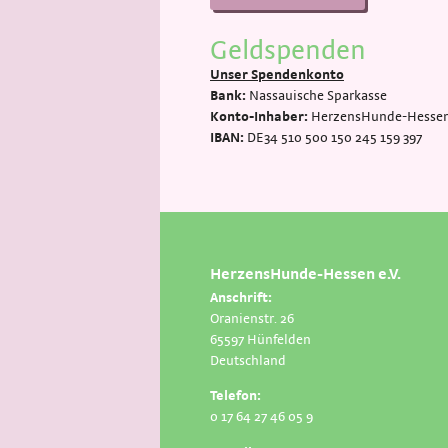
Geldspenden
Unser Spendenkonto
Bank:
Nassauische Sparkasse
Konto-Inhaber:
HerzensHunde-Hessen 
IBAN:
DE34 510 500 150 245 159 397
HerzensHunde-Hessen e.V.
Anschrift:
Oranienstr. 26
65597 Hünfelden
Deutschland
Telefon:
0 17 64 27 46 05 9