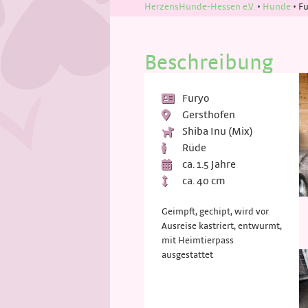
HerzensHunde-Hessen e.V.
•
Hunde
•
Fu
Beschreibung
Furyo
Gersthofen
Shiba Inu (Mix)
Rüde
ca. 1.5 Jahre
ca. 40 cm
Geimpft, gechipt, wird vor
Ausreise kastriert, entwurmt,
mit Heimtierpass
ausgestattet