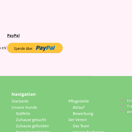
PayPal
e.V.
Navigation
Erl
Startseite
Pflegestelle
Tr
Unsere Hunde
Ablauf
ei
Notfelle
Bewerbung
Zuhause gesucht
Der Verein
Zuhause gefunden
Das Team
Regenbogenbrücke
Unsere Tierheime