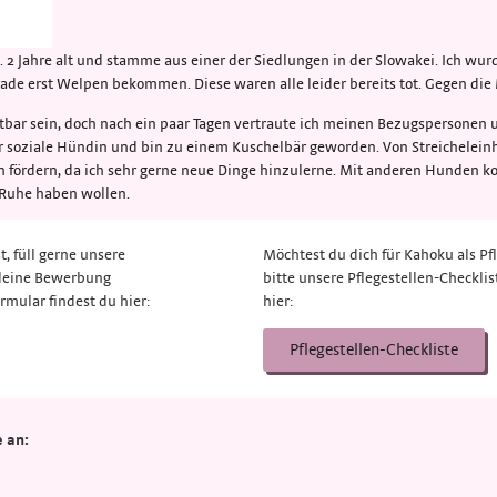
ca. 2 Jahre alt und stamme aus einer der Siedlungen in der Slowakei. Ich 
ade erst Welpen bekommen. Diese waren alle leider bereits tot. Gegen die
htbar sein, doch nach ein paar Tagen vertraute ich meinen Bezugspersonen 
ehr soziale Hündin und bin zu einem Kuschelbär geworden. Von Streichelei
ch fördern, da ich sehr gerne neue Dinge hinzulerne. Mit anderen Hunden k
e Ruhe haben wollen.
, füll gerne unsere
Möchtest du dich für Kahoku als Pfl
 deine Bewerbung
bitte unsere Pflegestellen-Checklis
rmular findest du hier:
hier:
Pflegestellen-Checkliste
 an: