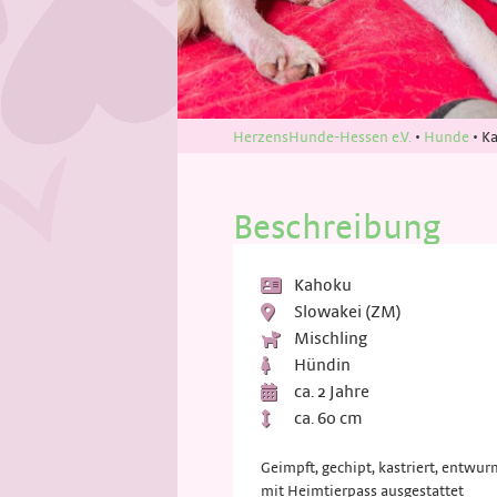
HerzensHunde-Hessen e.V.
•
Hunde
•
K
Beschreibung
Kahoku
Slowakei (ZM)
Mischling
Hündin
ca. 2 Jahre
ca. 60 cm
Geimpft, gechipt, kastriert, entwur
mit Heimtierpass ausgestattet