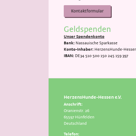
Kontaktformular
Geldspenden
Unser Spendenkonto
Bank:
Nassauische Sparkasse
Konto-Inhaber:
HerzensHunde-Hessen 
IBAN:
DE34 510 500 150 245 159 397
HerzensHunde-Hessen e.V.
Anschrift:
Oranienstr. 26
65597 Hünfelden
Deutschland
Telefon: