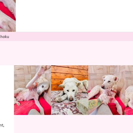
ahoku
mt,