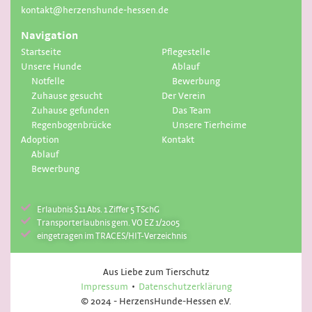
kontakt@herzenshunde-hessen.de
Navigation
Startseite
Pflegestelle
Unsere Hunde
Ablauf
Notfelle
Bewerbung
Zuhause gesucht
Der Verein
Zuhause gefunden
Das Team
Regenbogenbrücke
Unsere Tierheime
Adoption
Kontakt
Ablauf
Bewerbung
Erlaubnis $11 Abs. 1 Ziffer 5 TSchG
Transporterlaubnis gem. VO EZ 1/2005
eingetragen im TRACES/HIT-Verzeichnis
Aus Liebe zum Tierschutz
Impressum
Datenschutzerklärung
© 2024 - HerzensHunde-Hessen e.V.