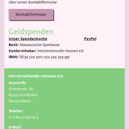
über unser Kontaktformular:
Kontaktformular
Geldspenden
Unser Spendenkonto
PayPal
Bank:
Nassauische Sparkasse
Konto-Inhaber:
HerzensHunde-Hessen e.V.
IBAN:
DE34 510 500 150 245 159 397
HerzensHunde-Hessen e.V.
Anschrift:
Oranienstr. 26
65597 Hünfelden
Deutschland
Telefon:
0 17 64 27 46 05 9
E-Mail: