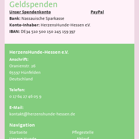
Geldspenden
Unser Spendenkonto
PayPal
Bank:
Nassauische Sparkasse
Konto-Inhaber:
HerzensHunde-Hessen e.V.
IBAN:
DE34 510 500 150 245 159 397
HerzensHunde-Hessen e.V.
Anschrift:
Oranienstr. 26
65597 Hünfelden
Deutschland
Telefon:
0 17 64 27 46 05 9
E-Mail:
kontakt@herzenshunde-hessen.de
Navigation
Startseite
Pflegestelle
Unsere Hunde
Ablauf