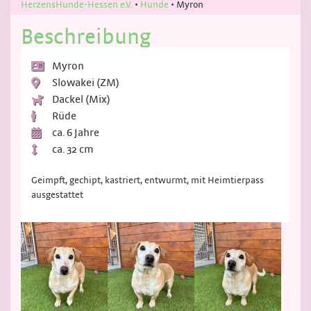
HerzensHunde-Hessen e.V.
•
Hunde
•
Myron
Beschreibung
Myron
Slowakei (ZM)
Dackel (Mix)
Rüde
ca. 6 Jahre
ca. 32 cm
Geimpft, gechipt, kastriert, entwurmt, mit Heimtierpass
ausgestattet