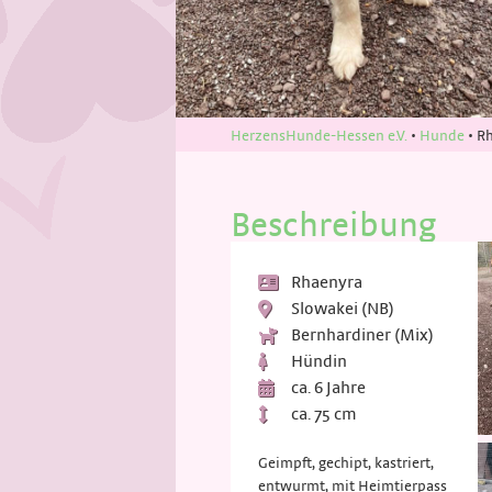
HerzensHunde-Hessen e.V.
•
Hunde
•
R
Beschreibung
Rhaenyra
Slowakei (NB)
Bernhardiner (Mix)
Hündin
ca. 6 Jahre
ca. 75 cm
Geimpft, gechipt, kastriert,
entwurmt, mit Heimtierpass