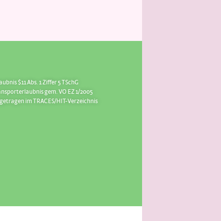
aubnis $11 Abs. 1 Ziffer 5 TSchG
ansporterlaubnis gem. VO EZ 1/2005
ngetragen im TRACES/HIT-Verzeichnis