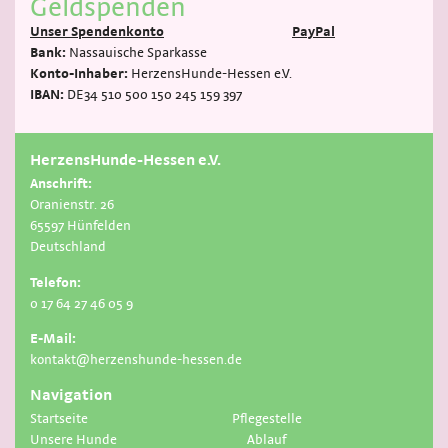
Geldspenden
Unser Spendenkonto
PayPal
Bank:
Nassauische Sparkasse
Konto-Inhaber:
HerzensHunde-Hessen e.V.
IBAN:
DE34 510 500 150 245 159 397
HerzensHunde-Hessen e.V.
Anschrift:
Oranienstr. 26
65597 Hünfelden
Deutschland
Telefon:
0 17 64 27 46 05 9
E-Mail:
kontakt@herzenshunde-hessen.de
Navigation
Startseite
Pflegestelle
Unsere Hunde
Ablauf