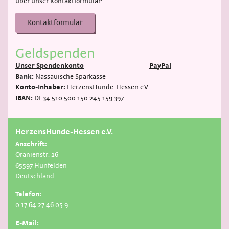
über unser Kontaktformular:
Kontaktformular
Geldspenden
Unser Spendenkonto
PayPal
Bank:
Nassauische Sparkasse
Konto-Inhaber:
HerzensHunde-Hessen e.V.
IBAN:
DE34 510 500 150 245 159 397
HerzensHunde-Hessen e.V.
Anschrift:
Oranienstr. 26
65597 Hünfelden
Deutschland
Telefon:
0 17 64 27 46 05 9
E-Mail: