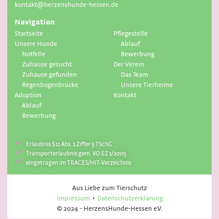
kontakt@herzenshunde-hessen.de
Navigation
Startseite
Pflegestelle
Unsere Hunde
Ablauf
Notfelle
Bewerbung
Zuhause gesucht
Der Verein
Zuhause gefunden
Das Team
Regenbogenbrücke
Unsere Tierheime
Adoption
Kontakt
Ablauf
Bewerbung
Erlaubnis $11 Abs. 1 Ziffer 5 TSchG
Transporterlaubnis gem. VO EZ 1/2005
eingetragen im TRACES/HIT-Verzeichnis
Aus Liebe zum Tierschutz
Impressum
Datenschutzerklärung
© 2024 - HerzensHunde-Hessen e.V.